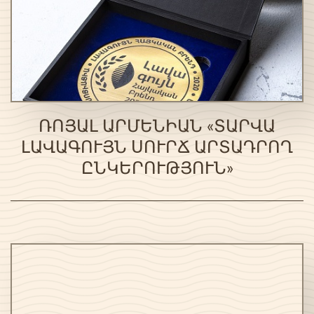
ՌՈՅԱԼ ԱՐՄԵՆԻԱՆ «ՏԱՐՎԱ
ԼԱՎԱԳՈՒՅՆ ՍՈՒՐՃ ԱՐՏԱԴՐՈՂ
ԸՆԿԵՐՈՒԹՅՈՒՆ»