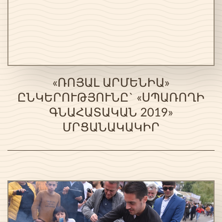
«ՌՈՅԱԼ ԱՐՄԵՆԻԱ»
ԸՆԿԵՐՈՒԹՅՈՒՆԸ` «ՍՊԱՌՈՂԻ
ԳՆԱՀԱՏԱԿԱՆ 2019»
ՄՐՑԱՆԱԿԱԿԻՐ