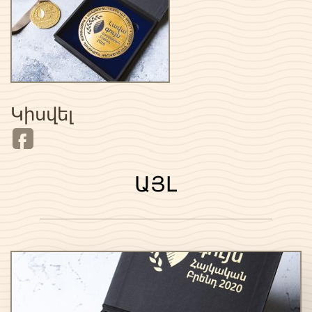
Կիսվել
ԱՅԼ