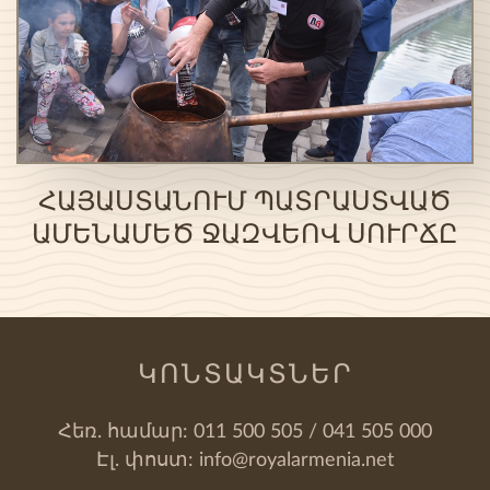
ՀԱՅԱՍՏԱՆՈՒՄ ՊԱՏՐԱՍՏՎԱԾ
ԱՄԵՆԱՄԵԾ ՋԱԶՎԵՈՎ ՍՈՒՐՃԸ
ԿՈՆՏԱԿՏՆԵՐ
Հեռ. համար:
011 500 505 / 041 505 000
Էլ. փոստ:
info@royalarmenia.net