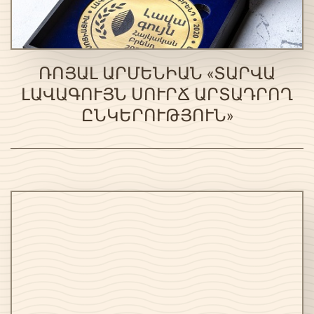
ՌՈՅԱԼ ԱՐՄԵՆԻԱՆ «ՏԱՐՎԱ
ԼԱՎԱԳՈՒՅՆ ՍՈՒՐՃ ԱՐՏԱԴՐՈՂ
ԸՆԿԵՐՈՒԹՅՈՒՆ»