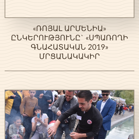
«ՌՈՅԱԼ ԱՐՄԵՆԻԱ»
ԸՆԿԵՐՈՒԹՅՈՒՆԸ` «ՍՊԱՌՈՂԻ
ԳՆԱՀԱՏԱԿԱՆ 2019»
ՄՐՑԱՆԱԿԱԿԻՐ