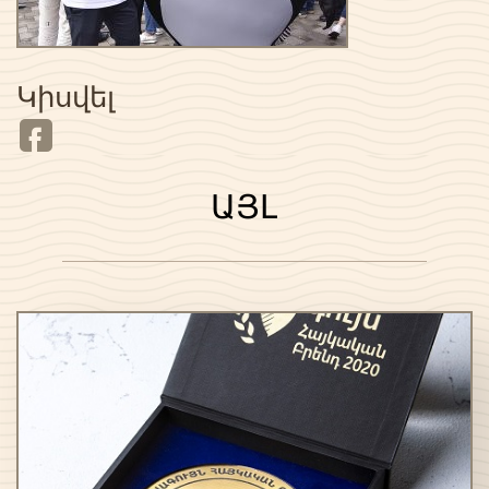
Կիսվել
ԱՅԼ