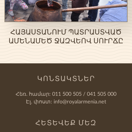
ՀԱՅԱՍՏԱՆՈՒՄ ՊԱՏՐԱՍՏՎԱԾ
ԱՄԵՆԱՄԵԾ ՋԱԶՎԵՈՎ ՍՈՒՐՃԸ
ԿՈՆՏԱԿՏՆԵՐ
Հեռ. համար:
011 500 505 / 041 505 000
Էլ. փոստ:
info@royalarmenia.net
ՀԵՏԵՎԵՔ ՄԵԶ